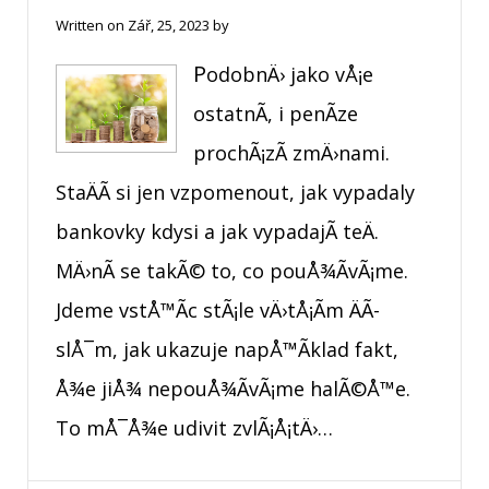
Written on
Zář, 25, 2023
by
PodobnÄ› jako vÅ¡e
ostatnÃ­, i penÃ­ze
prochÃ¡zÃ­ zmÄ›nami.
StaÄÃ­ si jen vzpomenout, jak vypadaly
bankovky kdysi a jak vypadajÃ­ teÄ.
MÄ›nÃ­ se takÃ© to, co pouÅ¾Ã­vÃ¡me.
Jdeme vstÅ™Ã­c stÃ¡le vÄ›tÅ¡Ã­m ÄÃ­
slÅ¯m, jak ukazuje napÅ™Ã­klad fakt,
Å¾e jiÅ¾ nepouÅ¾Ã­vÃ¡me halÃ©Å™e.
To mÅ¯Å¾e udivit zvlÃ¡Å¡tÄ›…