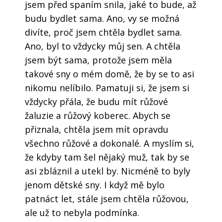
jsem před spaním snila, jaké to bude, až
budu bydlet sama. Ano, vy se možná
divíte, proč jsem chtěla bydlet sama.
Ano, byl to vždycky můj sen. A chtěla
jsem být sama, protože jsem měla
takové sny o mém domě, že by se to asi
nikomu nelíbilo. Pamatuji si, že jsem si
vždycky přála, že budu mít růžové
žaluzie a růžový koberec. Abych se
přiznala, chtěla jsem mít opravdu
všechno růžové a dokonalé. A myslím si,
že kdyby tam šel nějaký muž, tak by se
asi zbláznil a utekl by. Nicméně to byly
jenom dětské sny. I když mě bylo
patnáct let, stále jsem chtěla růžovou,
ale už to nebyla podmínka.