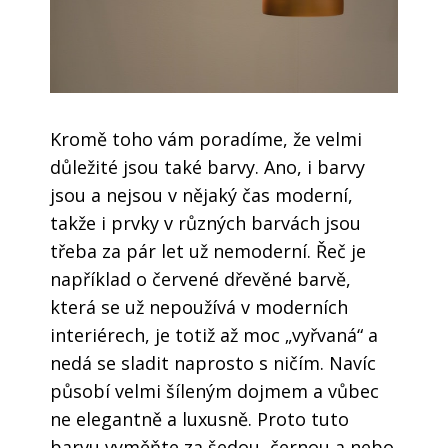
Kromě toho vám poradíme, že velmi
důležité jsou také barvy. Ano, i barvy
jsou a nejsou v nějaký čas moderní,
takže i prvky v různých barvách jsou
třeba za pár let už nemoderní. Řeč je
například o červené dřevěné barvě,
která se už nepoužívá v moderních
interiérech, je totiž až moc „vyřvaná“ a
nedá se sladit naprosto s ničím. Navíc
působí velmi šíleným dojmem a vůbec
ne elegantně a luxusně. Proto tuto
barvu vyměňte za šedou, černou a nebo