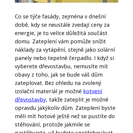
Co se týče fasády, zejména v dnešní
době, kdy se neustále zvedají ceny za
energie, je to velice důležitá součást
domu. Zateplení vám pomůže snížit
náklady za vytápění, stejně jako solární
panely nebo tepelné čerpadlo. I když si
vyberete dřevostavbu, nemusíte mít
obavy z toho, jak se bude váš dům
zateplovat. Bez ohledu na zvolený
izolační materiál je možné
kotvení
dřevostavby
, takže zateplit je možné
opravdu jakýkoliv dům.
Zateplení byste
měli mít hotové ještě než se pustíte do
stěhování, protože jakmile se
nastěhujete, už budete spotřebovávat