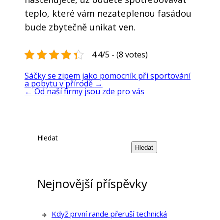
teplo, které vám nezateplenou fasádou
bude zbytečně unikat ven.
4.4/5 - (8 votes)
Sáčky se zipem jako pomocník při sportování
a pobytu v přírodě
→
←
Od naší firmy jsou zde pro vás
Hledat
Hledat
Nejnovější příspěvky
Když první rande přeruší technická