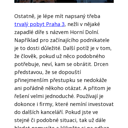
Ostatně, je lépe mít napsaný třeba
trvalý pobyt Praha 3
, nežli v nějaké
zapadlé díře s názvem Horní Dolní.
Například pro začínajícího podnikatele
je to dosti důležité. Další potíž je v tom,
že člověk, pokud už něco podobného
potřebuje, neví, kam se obrátit. Drcen
představou, že se dopouští
přinejmenším přestupku se nedokáže
ani pořádně někoho otázat. A přitom je
řešení velmi jednoduché. Používají je
dokonce i firmy, které nemíní investovat
do dalších kanceláří. Pokud jste ve
stejné či podobné situaci, tak už dále
hledat nemusíte a klikněte si na odkaz