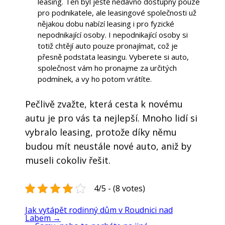
leasing. Ten byl ještě nedávno dostupný pouze
pro podnikatele, ale leasingové společnosti už
nějakou dobu nabízí leasing i pro fyzické
nepodnikající osoby. I nepodnikající osoby si
totiž chtějí auto pouze pronajímat, což je
přesně podstata leasingu. Vyberete si auto,
společnost vám ho pronajme za určitých
podmínek, a vy ho potom vrátíte.
Pečlivě zvažte, která cesta k novému
autu je pro vás ta nejlepší. Mnoho lidí si
vybralo leasing, protože díky němu
budou mít neustále nové auto, aniž by
museli cokoliv řešit.
4/5 - (8 votes)
Jak vytápět rodinný dům v Roudnici nad
Labem
→