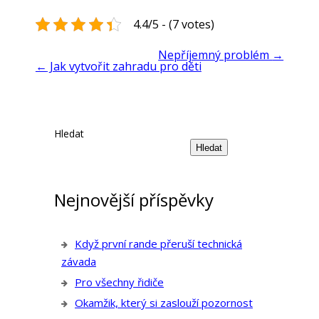
4.4/5 - (7 votes)
Nepříjemný problém
→
←
Jak vytvořit zahradu pro děti
Hledat
Hledat
Nejnovější příspěvky
Když první rande přeruší technická
závada
Pro všechny řidiče
Okamžik, který si zaslouží pozornost